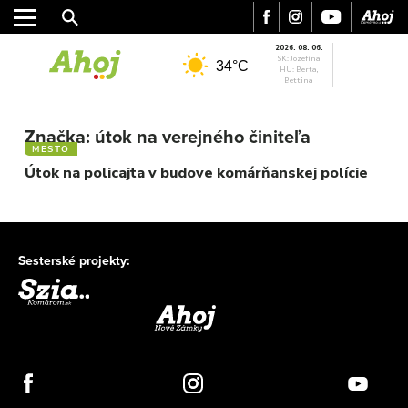
2026. 08. 06.
SK: Jozefína
34°C
HU: Berta,
Bettina
MESTO
REGIÓN
Značka:
útok na verejného činiteľa
ŠPORT
MESTO
KULTÚRA
Útok na policajta v budove komárňanskej polície
FOTKY
VIDEO
MIX
Sesterské projekty: