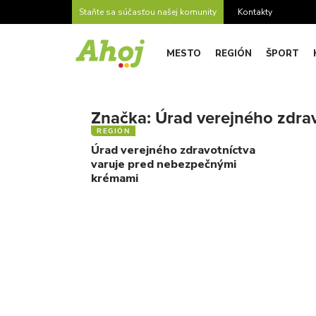
Staňte sa súčasťou našej komunity
Kontakty
MESTO
REGIÓN
ŠPORT
Značka:
Úrad verejného zdra
REGIÓN
Úrad verejného zdravotníctva
varuje pred nebezpečnými
krémami