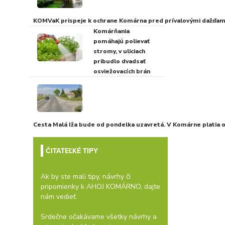
KOMVaK prispeje k ochrane Komárna pred prívalovými dažďami
Komárňania
pomáhajú polievať
stromy, v uliciach
pribudlo dvadsať
osviežovacích brán
Cesta Malá Iža bude od pondelka uzavretá. V Komárne platia
ČITATEĽKÉ TIPY
Ak by ste mali tipy, návrhy či
pripomienky k AHOJ KOMÁRNO, dajte
nám vedieť.
Srdečne očakávame všetky návrhy a