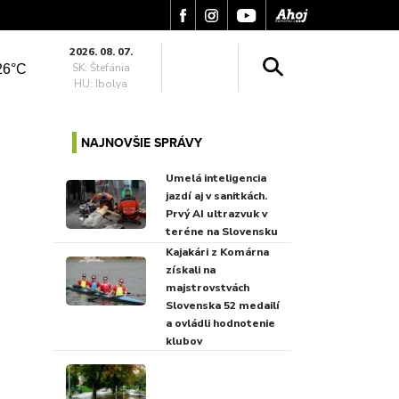
2026. 08. 07.
SK: Štefánia
26°C
HU: Ibolya
NAJNOVŠIE SPRÁVY
Umelá inteligencia
jazdí aj v sanitkách.
Prvý AI ultrazvuk v
teréne na Slovensku
Kajakári z Komárna
získali na
majstrovstvách
Slovenska 52 medailí
a ovládli hodnotenie
klubov