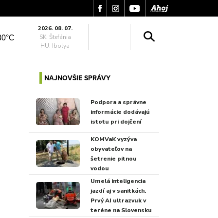
2026. 08. 07.
SK: Štefánia
30°C
HU: Ibolya
NAJNOVŠIE SPRÁVY
Podpora a správne
informácie dodávajú
istotu pri dojčení
KOMVaK vyzýva
obyvateľov na
šetrenie pitnou
vodou
Umelá inteligencia
jazdí aj v sanitkách.
Prvý AI ultrazvuk v
teréne na Slovensku