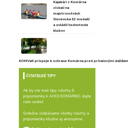
Kajakári z Komárna
získali na
majstrovstvách
Slovenska 52 medailí
a ovládli hodnotenie
klubov
KOMVaK prispeje k ochrane Komárna pred prívalovými dažďami
ČITATEĽKÉ TIPY
Ak by ste mali tipy, návrhy či
pripomienky k AHOJ KOMÁRNO, dajte
nám vedieť.
Srdečne očakávame všetky návrhy a
pripomienky kľudne aj anonymne.