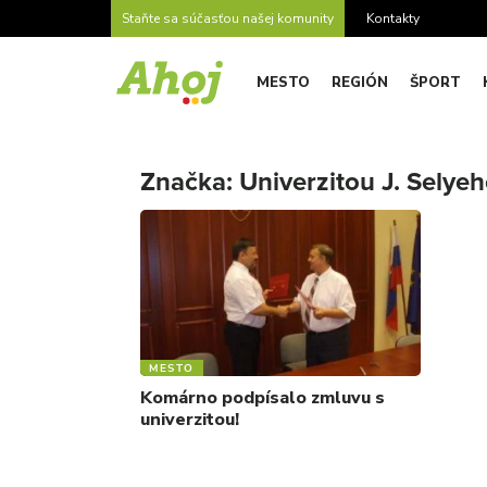
Staňte sa súčasťou našej komunity
Kontakty
MESTO
REGIÓN
ŠPORT
Značka:
Univerzitou J. Selye
MESTO
Komárno podpísalo zmluvu s
univerzitou!