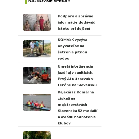
NAJNOVŠIE SPRÁVY
Podpora a správne
informácie dodávajú
istotu pri dojčení
KOMVaK vyzýva
obyvateľov na
šetrenie pitnou
vodou
Umelá inteligencia
jazdí aj v sanitkách.
Prvý AI ultrazvuk v
teréne na Slovensku
Kajakári z Komárna
získali na
majstrovstvách
Slovenska 52 medailí
a ovládli hodnotenie
klubov