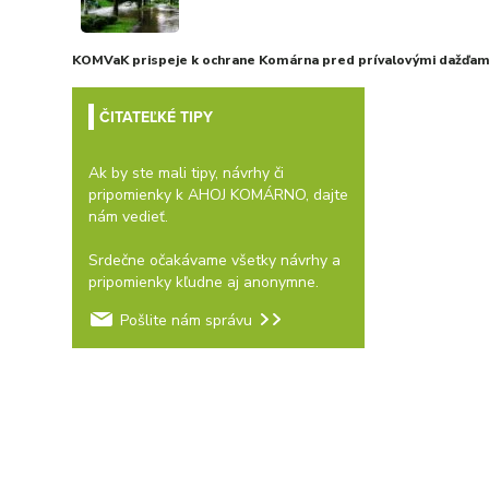
KOMVaK prispeje k ochrane Komárna pred prívalovými dažďami
ČITATEĽKÉ TIPY
Ak by ste mali tipy, návrhy či
pripomienky k AHOJ KOMÁRNO, dajte
nám vedieť.
Srdečne očakávame všetky návrhy a
pripomienky kľudne aj anonymne.
Pošlite nám správu