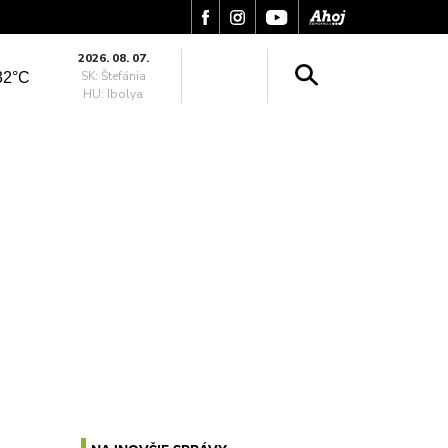
2026. 08. 07.
SK: Štefánia
32°C
HU: Ibolya