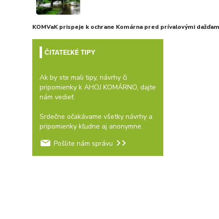
KOMVaK prispeje k ochrane Komárna pred prívalovými dažďami
ČITATEĽKÉ TIPY
Ak by ste mali tipy, návrhy či
pripomienky k AHOJ KOMÁRNO, dajte
nám vedieť.
Srdečne očakávame všetky návrhy a
pripomienky kľudne aj anonymne.
Pošlite nám správu