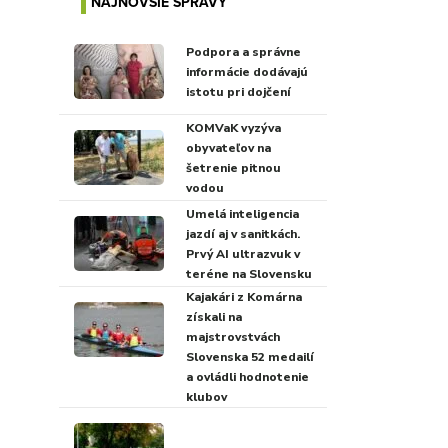
NAJNOVŠIE SPRÁVY
Podpora a správne
informácie dodávajú
istotu pri dojčení
KOMVaK vyzýva
obyvateľov na
šetrenie pitnou
vodou
Umelá inteligencia
jazdí aj v sanitkách.
Prvý AI ultrazvuk v
teréne na Slovensku
Kajakári z Komárna
získali na
majstrovstvách
Slovenska 52 medailí
a ovládli hodnotenie
klubov