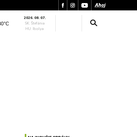
2026. 08. 07.
SK: Štefánia
30°C
HU: Ibolya