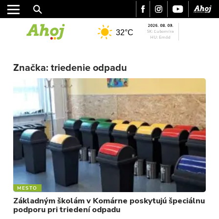
2026. 08. 09.
32°C
SK: Ľubomíra
HU: Emőd
Značka:
triedenie odpadu
MESTO
REGIÓN
ŠPORT
KULTÚRA
FOTKY
VIDEO
MIX
MESTO
Základným školám v Komárne poskytujú špeciálnu
podporu pri triedení odpadu