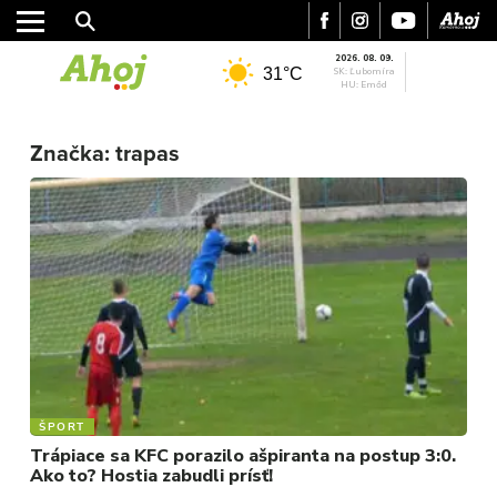
2026. 08. 09.
31°C
SK: Ľubomíra
HU: Emőd
MESTO
REGIÓN
Značka:
trapas
ŠPORT
KULTÚRA
FOTKY
VIDEO
MIX
ŠPORT
Trápiace sa KFC porazilo ašpiranta na postup 3:0.
Ako to? Hostia zabudli prísť!