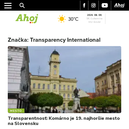
2026. 08. 09.
30°C
SK: Ľubomíra
HU: Emőd
MESTO
Značka:
Transparency International
REGIÓN
ŠPORT
KULTÚRA
FOTKY
VIDEO
MIX
MESTO
Transparentnosť: Komárno je 19. najhoršie mesto
na Slovensku