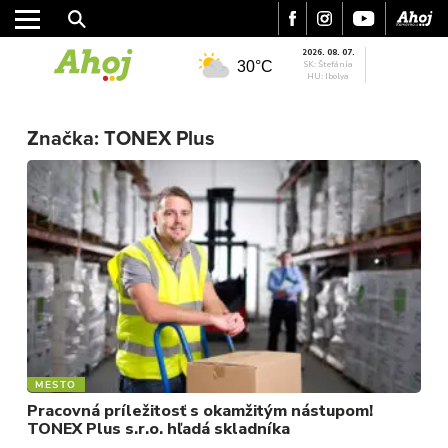
2026. 08. 07.
30°C
SK: Štefánia
HU: Ibolya
MESTO
Značka:
TONEX Plus
REGIÓN
ŠPORT
KULTÚRA
FOTKY
VIDEO
MIX
MESTO
Pracovná príležitosť s okamžitým nástupom!
TONEX Plus s.r.o. hľadá skladníka