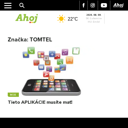
2026. 08. 09.
22°C
SK: Ľubomíra
HU: Emőd
MESTO
REGIÓN
Značka:
TOMTEL
ŠPORT
KULTÚRA
FOTKY
VIDEO
MIX
MIX
Tieto APLIKÁCIE musíte mať!