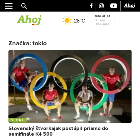
2026. 08. 09.
28°C
SK: Ľubomíra
HU: Emőd
Značka:
tokio
MESTO
REGIÓN
ŠPORT
KULTÚRA
FOTKY
VIDEO
MIX
ŠPORT
Slovenský štvorkajak postúpil priamo do
semifinále K4 500