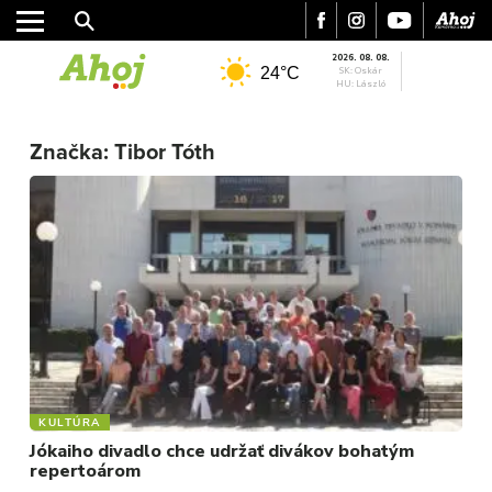
2026. 08. 08.
24°C
SK: Oskár
HU: László
MESTO
Značka:
Tibor Tóth
REGIÓN
ŠPORT
KULTÚRA
FOTKY
VIDEO
MIX
KULTÚRA
Jókaiho divadlo chce udržať divákov bohatým
repertoárom