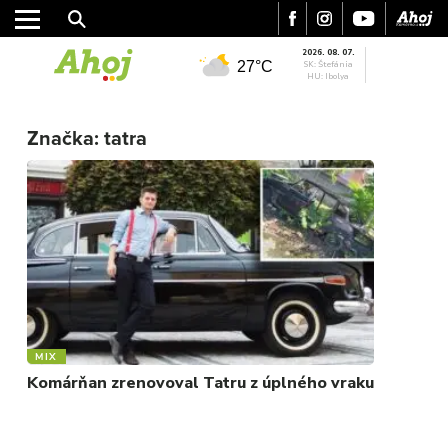
2026. 08. 07.
27°C
SK: Štefánia
HU: Ibolya
MESTO
Značka:
tatra
REGIÓN
ŠPORT
KULTÚRA
FOTKY
VIDEO
MIX
MIX
Komárňan zrenovoval Tatru z úplného vraku