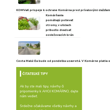
KOMVaK prispeje k ochrane Komárna pred prívalovými dažďami
Komárňania
pomáhajú polievať
stromy, v uliciach
pribudlo dvadsať
osviežovacích brán
Cesta Malá Iža bude od pondelka uzavretá. V Komárne platia
ČITATEĽKÉ TIPY
Ak by ste mali tipy, návrhy či
pripomienky k AHOJ KOMÁRNO, dajte
nám vedieť.
Srdečne očakávame všetky návrhy a