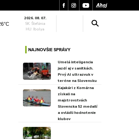
2026. 08. 07.
SK: Štefánia
26°C
HU: Ibolya
NAJNOVŠIE SPRÁVY
Umelá inteligencia
jazdí aj v sanitkách.
Prvý AI ultrazvuk v
teréne na Slovensku
Kajakári z Komárna
získali na
majstrovstvách
Slovenska 52 medailí
a ovládli hodnotenie
klubov