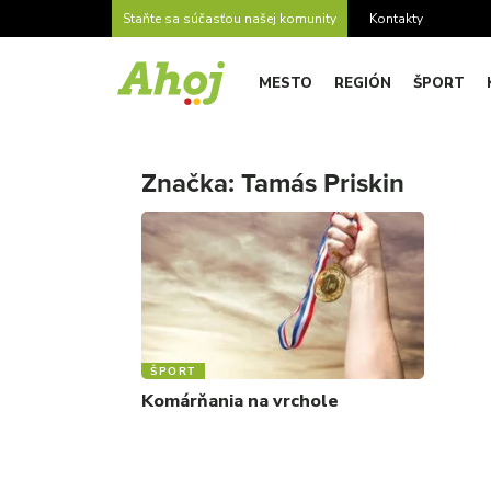
Staňte sa súčasťou našej komunity
Kontakty
MESTO
REGIÓN
ŠPORT
Značka:
Tamás Priskin
ŠPORT
Komárňania na vrchole