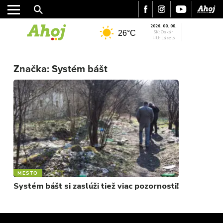
2026. 08. 08.
26°C
SK: Oskár
HU: László
MESTO
REGIÓN
Značka:
Systém bášt
ŠPORT
KULTÚRA
FOTKY
VIDEO
MIX
MESTO
Systém bášt si zaslúži tiež viac pozornosti!