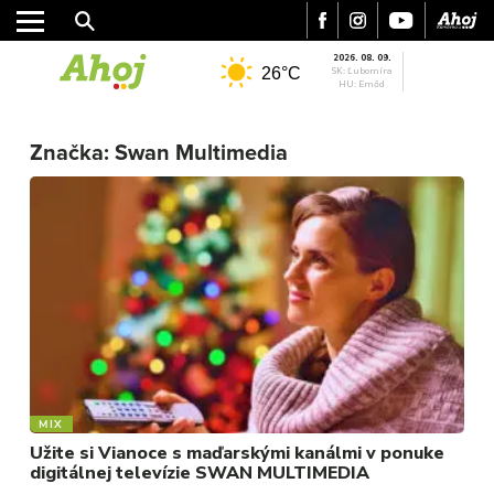
2026. 08. 09.
26°C
SK: Ľubomíra
HU: Emőd
MESTO
Značka:
Swan Multimedia
REGIÓN
ŠPORT
KULTÚRA
FOTKY
VIDEO
MIX
MIX
Užite si Vianoce s maďarskými kanálmi v ponuke
digitálnej televízie SWAN MULTIMEDIA