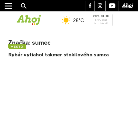
2026. 08. 08.
28°C
SK: Oskár
HU: László
MESTO
Značka:
sumec
REGIÓN
MESTO
ŠPORT
Rybár vytiahol takmer stokilového sumca
KULTÚRA
FOTKY
VIDEO
MIX