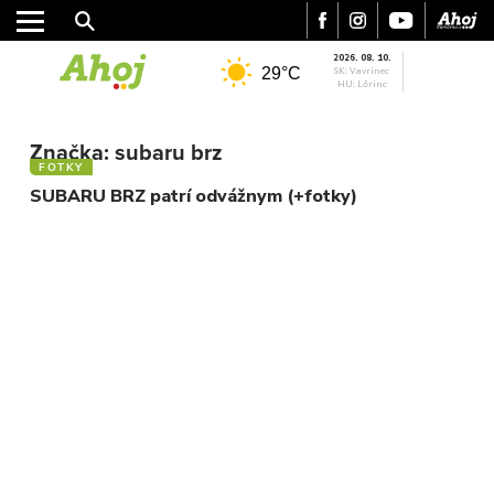
2026. 08. 10.
29°C
SK: Vavrinec
HU: Lőrinc
MESTO
REGIÓN
Značka:
subaru brz
FOTKY
ŠPORT
SUBARU BRZ patrí odvážnym (+fotky)
KULTÚRA
FOTKY
VIDEO
MIX