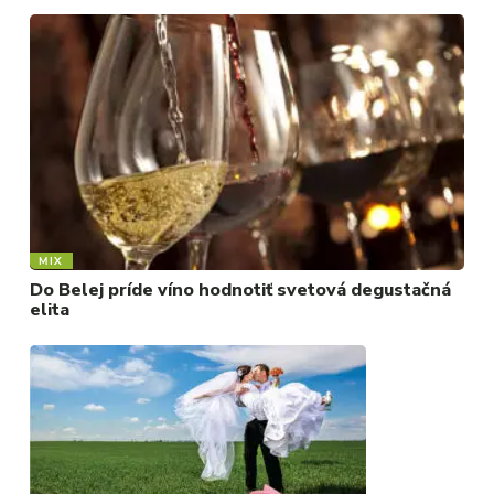
MIX
Do Belej príde víno hodnotiť svetová degustačná
elita