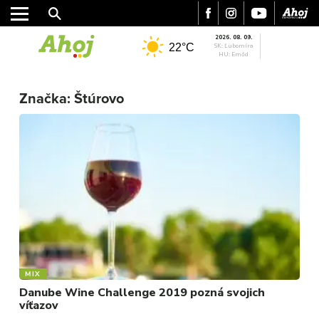
2026. 08. 09.
22°C
SK: Ľubomíra
HU: Emőd
Značka:
Štúrovo
MESTO
REGIÓN
ŠPORT
KULTÚRA
FOTKY
VIDEO
MIX
MIX
Danube Wine Challenge 2019 pozná svojich
víťazov