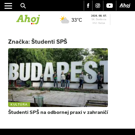
2026. 08. 07.
33°C
SK: Štefánia
HU: Ibolya
MESTO
REGIÓN
Značka:
Študenti SPŠ
ŠPORT
KULTÚRA
FOTKY
VIDEO
MIX
KULTÚRA
Študenti SPŠ na odbornej praxi v zahraničí