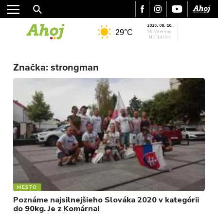
2026. 08. 10.
29°C
SK: Vavrinec
HU: Lőrinc
MESTO
Značka:
strongman
REGIÓN
ŠPORT
KULTÚRA
FOTKY
VIDEO
MIX
MESTO
Poznáme najsilnejšieho Slováka 2020 v kategórii
do 90kg. Je z Komárna!