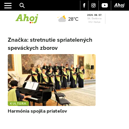
2026. 08. 07.
28°C
SK: Štefánia
HU: Ibolya
MESTO
Značka:
stretnutie spriatelených
REGIÓN
speváckych zborov
ŠPORT
KULTÚRA
FOTKY
VIDEO
MIX
KULTÚRA
Harmónia spojila priateľov