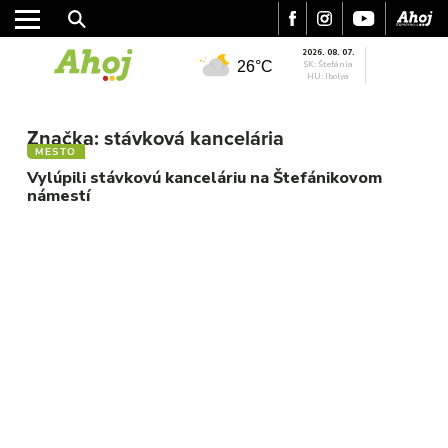
2026. 08. 07.
26°C
SK: Štefánia
HU: Ibolya
MESTO
Značka:
stávková kancelária
REGIÓN
MESTO
ŠPORT
Vylúpili stávkovú kanceláriu na Štefánikovom
námestí
KULTÚRA
FOTKY
VIDEO
MIX