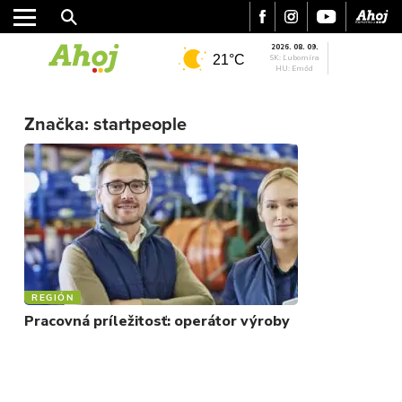
2026. 08. 09.
21°C
SK: Ľubomíra
HU: Emőd
MESTO
Značka:
startpeople
REGIÓN
ŠPORT
KULTÚRA
FOTKY
VIDEO
MIX
REGIÓN
Pracovná príležitosť: operátor výroby