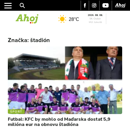
2026. 08. 08.
28°C
SK: Oskár
HU: László
MESTO
Značka:
štadión
REGIÓN
ŠPORT
KULTÚRA
FOTKY
VIDEO
MIX
ŠPORT
Futbal: KFC by mohlo od Maďarska dostať 5,9
milióna eur na obnovu štadióna