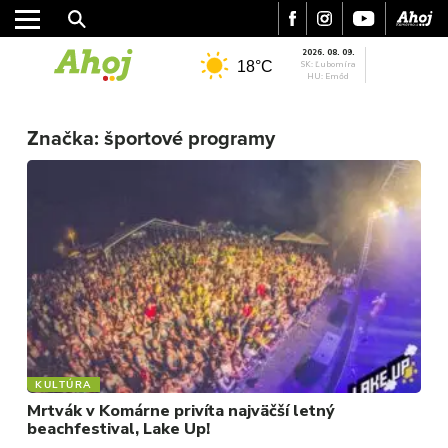
2026. 08. 09.
18°C
SK: Ľubomíra
HU: Emőd
MESTO
Značka:
športové programy
REGIÓN
ŠPORT
KULTÚRA
FOTKY
VIDEO
MIX
KULTÚRA
Mrtvák v Komárne privíta najväčší letný
beachfestival, Lake Up!