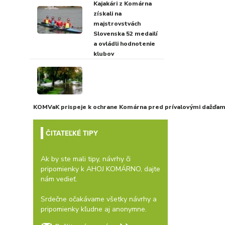
Kajakári z Komárna
získali na
majstrovstvách
Slovenska 52 medailí
a ovládli hodnotenie
klubov
KOMVaK prispeje k ochrane Komárna pred prívalovými dažďami
ČITATEĽKÉ TIPY
Ak by ste mali tipy, návrhy či
pripomienky k AHOJ KOMÁRNO, dajte
nám vedieť.
Srdečne očakávame všetky návrhy a
pripomienky kľudne aj anonymne.