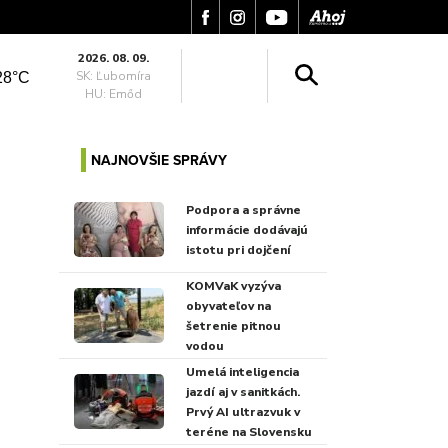
2026. 08. 09.
SK: Ľubomíra
28°C
HU: Emőd
NAJNOVŠIE SPRÁVY
Podpora a správne
informácie dodávajú
istotu pri dojčení
KOMVaK vyzýva
obyvateľov na
šetrenie pitnou
vodou
Umelá inteligencia
jazdí aj v sanitkách.
Prvý AI ultrazvuk v
teréne na Slovensku