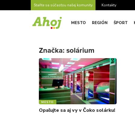
Staňte sa súčasťou našej komunity
Kontakty
MESTO
REGIÓN
ŠPORT
Značka:
solárium
MESTO
Opaľujte sa aj vy v Čoko solárku!