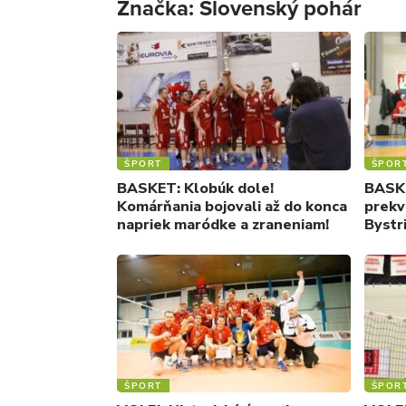
Značka:
Slovenský pohár
ŠPORT
ŠPOR
BASKET: Klobúk dole!
BASKE
Komárňania bojovali až do konca
prekv
napriek maródke a zraneniam!
Bystr
ŠPORT
ŠPOR