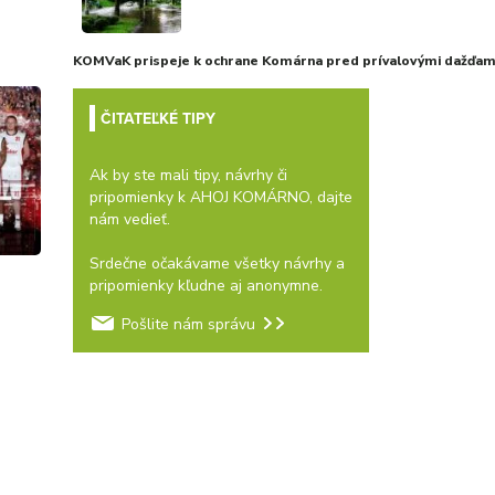
KOMVaK prispeje k ochrane Komárna pred prívalovými dažďami
ČITATEĽKÉ TIPY
Ak by ste mali tipy, návrhy či
pripomienky k AHOJ KOMÁRNO, dajte
nám vedieť.
Srdečne očakávame všetky návrhy a
v
pripomienky kľudne aj anonymne.
Pošlite nám správu