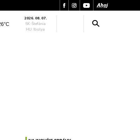
2026. 08. 07.
SK: Štefánia
26°C
HU: Ibolya