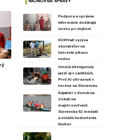
NAJNOVŠIE SPRÁVY
Podpora a správne
informácie dodávajú
istotu pri dojčení
KOMVaK vyzýva
obyvateľov na
šetrenie pitnou
vodou
vý
Umelá inteligencia
jazdí aj v sanitkách.
Prvý AI ultrazvuk v
teréne na Slovensku
Kajakári z Komárna
získali na
majstrovstvách
Slovenska 52 medailí
a ovládli hodnotenie
klubov