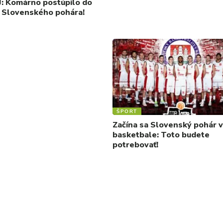
: Komárno postúpilo do
e Slovenského pohára!
ŠPORT
Začína sa Slovenský pohár 
basketbale: Toto budete
potrebovať!