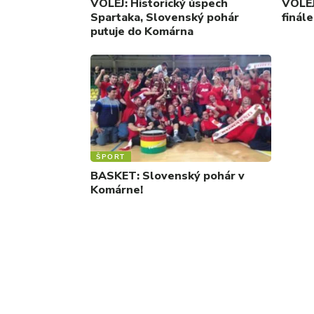
VOLEJ: Historický úspech
VOLEJ
Spartaka, Slovenský pohár
finál
putuje do Komárna
ŠPORT
BASKET: Slovenský pohár v
Komárne!