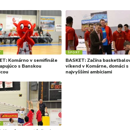
T
ŠPORT
T: Komárno v semifinále
BASKET: Začína basketbalo
apujúco s Banskou
víkend v Komárne, domáci s
icou
najvyššími ambíciami
T