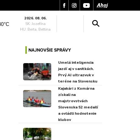
2026. 08. 06.
SK: Jozefína
30°C
HU: Berta, Bettina
NAJNOVŠIE SPRÁVY
Umelá inteligencia
jazdí aj v sanitkách.
Prvý AI ultrazvuk v
teréne na Slovensku
Kajakári z Komárna
získali na
majstrovstvách
Slovenska 52 medailí
a ovládli hodnotenie
klubov