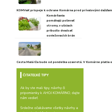
KOMVaK prispeje k ochrane Komárna pred prívalovými dažďami
Komárňania
pomáhajú polievať
stromy, v uliciach
pribudlo dvadsať
osviežovacích brán
Cesta Malá Iža bude od pondelka uzavretá. V Komárne platia
ČITATEĽKÉ TIPY
Ak by ste mali tipy, návrhy či
pripomienky k AHOJ KOMÁRNO, dajte
nám vedieť.
Srdečne očakávame všetky návrhy a