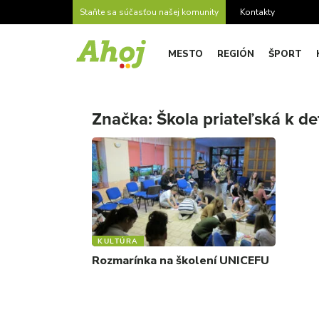
Staňte sa súčasťou našej komunity
Kontakty
MESTO
REGIÓN
ŠPORT
Značka:
Škola priateľská k d
KULTÚRA
Rozmarínka na školení UNICEFU