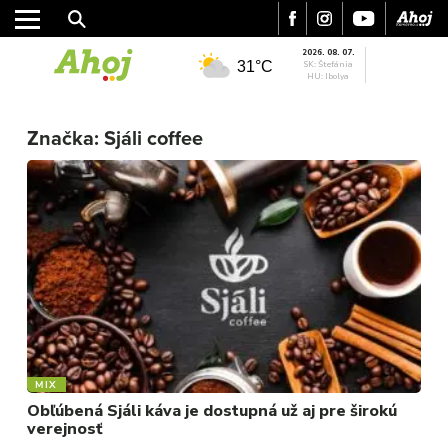
2026. 08. 07.
31°C
SK: Štefánia
HU: Ibolya
MESTO
Značka:
Sjáli coffee
REGIÓN
ŠPORT
KULTÚRA
FOTKY
VIDEO
MIX
MIX
Obľúbená Sjáli káva je dostupná už aj pre širokú
verejnosť