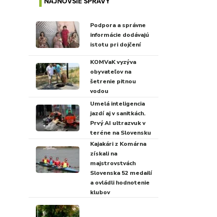
NAJNOVŠIE SPRÁVY
Podpora a správne
informácie dodávajú
istotu pri dojčení
KOMVaK vyzýva
obyvateľov na
šetrenie pitnou
vodou
Umelá inteligencia
jazdí aj v sanitkách.
Prvý AI ultrazvuk v
teréne na Slovensku
Kajakári z Komárna
získali na
majstrovstvách
Slovenska 52 medailí
a ovládli hodnotenie
klubov