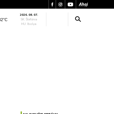
2026. 08. 07.
SK: Štefánia
32°C
HU: Ibolya