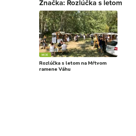
Značka:
Rozlúčka s letom
MIX
Rozlúčka s letom na Mŕtvom
ramene Váhu