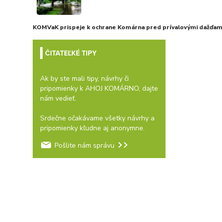
KOMVaK prispeje k ochrane Komárna pred prívalovými dažďami
ČITATEĽKÉ TIPY
Ak by ste mali tipy, návrhy či
pripomienky k AHOJ KOMÁRNO, dajte
nám vedieť.
Srdečne očakávame všetky návrhy a
pripomienky kľudne aj anonymne.
Pošlite nám správu