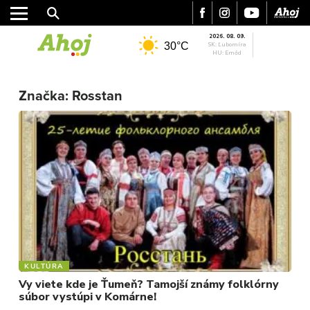
2026. 08. 09.
30°C
SK: Ľubomíra
HU: Emőd
MESTO
Značka:
Rosstan
REGIÓN
ŠPORT
KULTÚRA
FOTKY
VIDEO
MIX
KULTÚRA
Vy viete kde je Ťumeň? Tamojší známy folklórny
súbor vystúpi v Komárne!