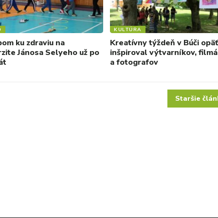
O
KULTÚRA
om ku zdraviu na
Kreatívny týždeň v Búči opäť
rzite Jánosa Selyeho už po
inšpiroval výtvarníkov, film
át
a fotografov
Staršie člán