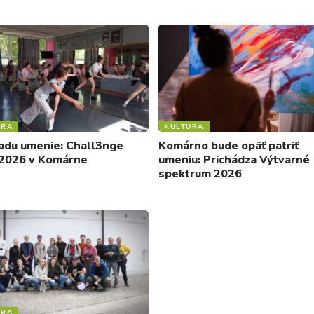
ÚRA
KULTÚRA
adu umenie: Chall3nge
Komárno bude opäť patriť
2026 v Komárne
umeniu: Prichádza Výtvarné
spektrum 2026
ÚRA