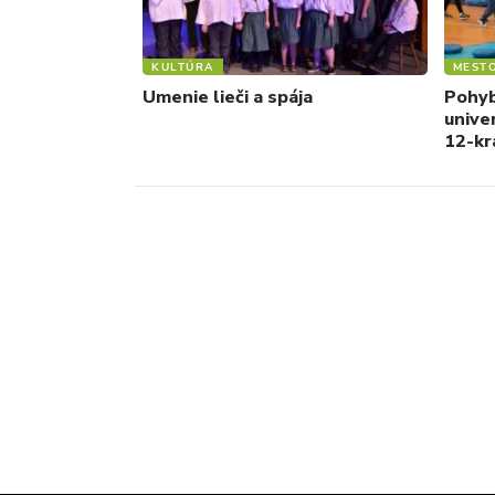
KULTÚRA
MEST
Umenie lieči a spája
Pohyb
unive
12-kr