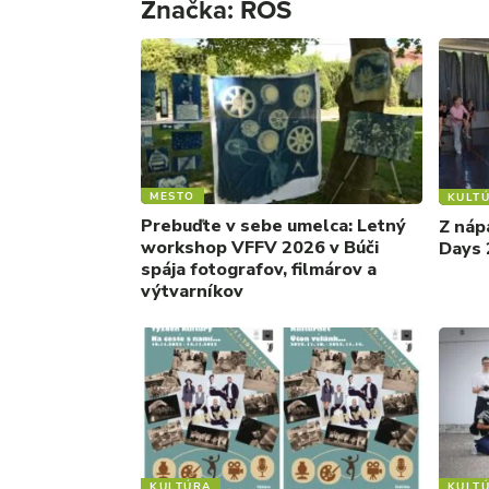
Značka:
ROS
MESTO
KULT
Prebuďte v sebe umelca: Letný
Z náp
workshop VFFV 2026 v Búči
Days 
spája fotografov, filmárov a
výtvarníkov
KULTÚRA
KULT