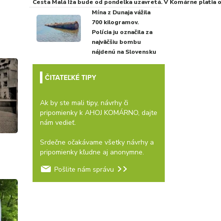
Cesta Malá Iža bude od pondelka uzavretá. V Komárne platia
Mína z Dunaja vážila
700 kilogramov.
Polícia ju označila za
najväčšiu bombu
nájdenú na Slovensku
ČITATEĽKÉ TIPY
Ak by ste mali tipy, návrhy či
pripomienky k AHOJ KOMÁRNO, dajte
nám vedieť.
Srdečne očakávame všetky návrhy a
pripomienky kľudne aj anonymne.
Pošlite nám správu