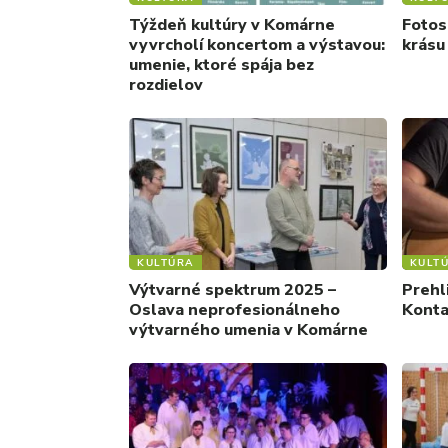
Týždeň kultúry v Komárne
Fotos
vyvrcholí koncertom a výstavou:
krásu
umenie, ktoré spája bez
rozdielov
KULTÚRA
KULT
Výtvarné spektrum 2025 –
Prehl
Oslava neprofesionálneho
Konta
výtvarného umenia v Komárne