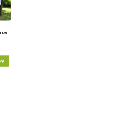
árov
ky