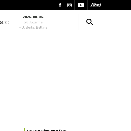
2026. 08. 06.
SK: Jozefína
34°C
HU: Berta, Bettina