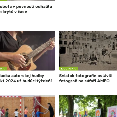
obota v pevnosti odhalila
 skrytú v čase
ÚRA
KULTÚRA
iadka autorskej hudby
Sviatok fotografie oslávili
kt 2024 už budúci týždeň!
fotografi na súťaži AMFO