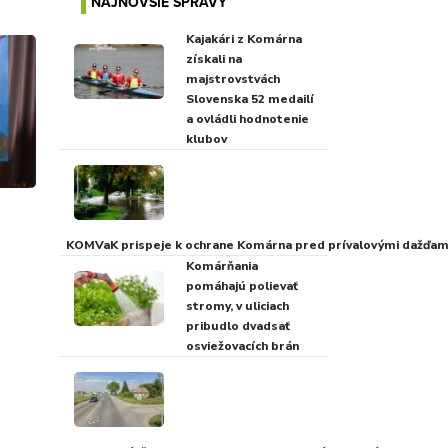
NAJNOVŠIE SPRÁVY
Kajakári z Komárna
získali na
majstrovstvách
Slovenska 52 medailí
a ovládli hodnotenie
klubov
KOMVaK prispeje k ochrane Komárna pred prívalovými dažďami
Komárňania
pomáhajú polievať
stromy, v uliciach
pribudlo dvadsať
osviežovacích brán