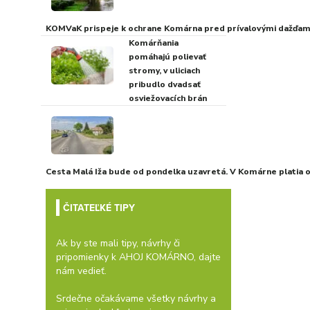
KOMVaK prispeje k ochrane Komárna pred prívalovými dažďami
Komárňania
pomáhajú polievať
stromy, v uliciach
pribudlo dvadsať
osviežovacích brán
Cesta Malá Iža bude od pondelka uzavretá. V Komárne platia
ČITATEĽKÉ TIPY
Ak by ste mali tipy, návrhy či
pripomienky k AHOJ KOMÁRNO, dajte
nám vedieť.
Srdečne očakávame všetky návrhy a