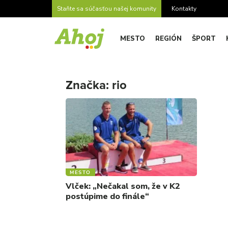
Staňte sa súčasťou našej komunity
Kontakty
MESTO
REGIÓN
ŠPORT
Značka:
rio
MESTO
Vlček: „Nečakal som, že v K2
postúpime do finále“