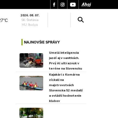
2026. 08. 07.
SK: Štefánia
27°C
HU: Ibolya
NAJNOVŠIE SPRÁVY
Umelá inteligencia
jazdí aj v sanitkách.
Prvý AI ultrazvuk v
teréne na Slovensku
Kajakári z Komárna
získali na
majstrovstvách
Slovenska 52 medailí
a ovládli hodnotenie
klubov