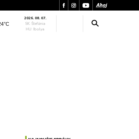
2026. 08. 07.
SK: Štefánia
24°C
HU: Ibolya