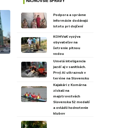
NAJNOVŠIE SPRÁVY
Podpora a správne
informácie dodávajú
istotu pri dojčení
KOMVaK vyzýva
obyvateľov na
šetrenie pitnou
vodou
Umelá inteligencia
jazdí aj v sanitkách.
Prvý AI ultrazvuk v
teréne na Slovensku
Kajakári z Komárna
získali na
majstrovstvách
Slovenska 52 medailí
a ovládli hodnotenie
klubov