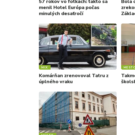
57 rokov vo fotkách: takto sa
Bola 
menil Hotel Európa počas
zreko
minulých desaťročí
Zákla
MIX
MEST
Komárňan zrenovoval Tatru z
Takme
úplného vraku
škols