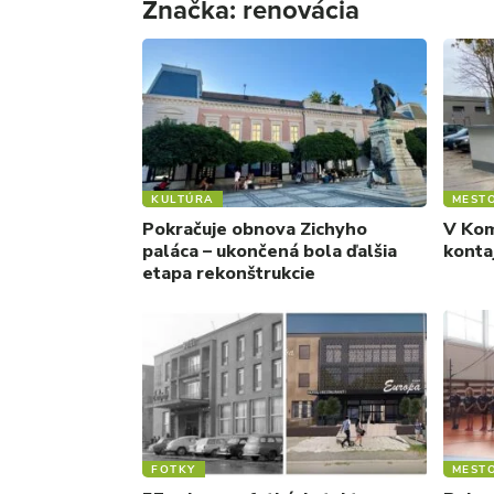
Značka:
renovácia
KULTÚRA
MEST
Pokračuje obnova Zichyho
V Kom
paláca – ukončená bola ďalšia
konta
etapa rekonštrukcie
FOTKY
MEST