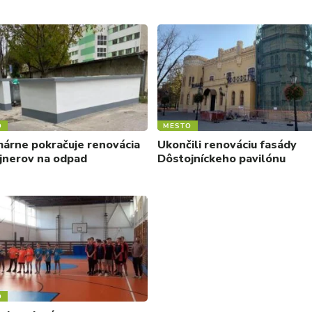
O
MESTO
árne pokračuje renovácia
Ukončili renováciu fasády
jnerov na odpad
Dôstojníckeho pavilónu
O