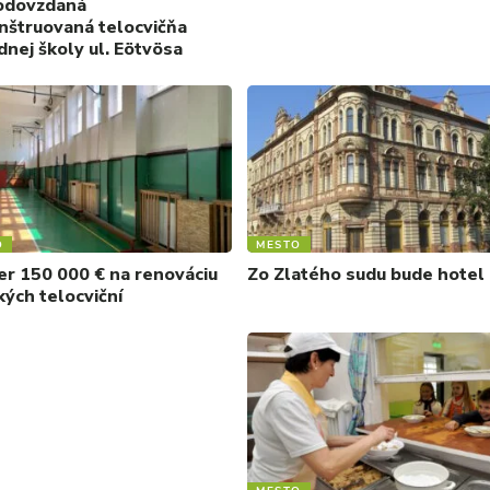
odovzdaná
nštruovaná telocvičňa
dnej školy ul. Eötvösa
O
MESTO
r 150 000 € na renováciu
Zo Zlatého sudu bude hotel
kých telocviční