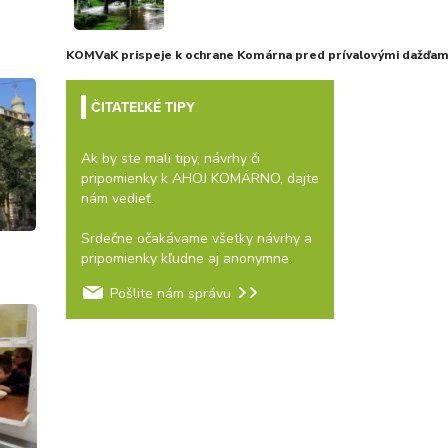
KOMVaK prispeje k ochrane Komárna pred prívalovými dažďami
ČITATEĽKÉ TIPY
Ak by ste mali tipy, návrhy či
pripomienky k AHOJ KOMÁRNO, dajte
nám vedieť.
Srdečne očakávame všetky návrhy a
pripomienky kľudne aj anonymne.
Pošlite nám správu