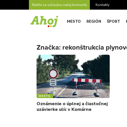
Staňte sa súčasťou našej komunity
Kontakty
MESTO
REGIÓN
ŠPORT
Značka:
rekonštrukcia plyno
MESTO
Oznámenie o úplnej a čiastočnej
uzávierke ulíc v Komárne