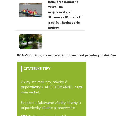
Kajakári z Komárna
získali na
majstrovstvách
Slovenska 52 medailí
a ovládli hodnotenie
klubov
KOMVaK prispeje k ochrane Komárna pred prívalovými dažďami
ČITATEĽKÉ TIPY
Ak by ste mali tipy, návrhy či
pripomienky k AHOJ KOMÁRNO, dajte
nám vedieť.
Srdečne očakávame všetky návrhy a
pripomienky kľudne aj anonymne.