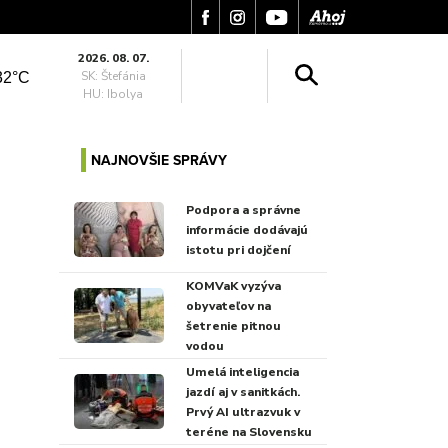
2026. 08. 07.
SK: Štefánia
32°C
HU: Ibolya
NAJNOVŠIE SPRÁVY
Podpora a správne
informácie dodávajú
istotu pri dojčení
KOMVaK vyzýva
obyvateľov na
šetrenie pitnou
vodou
Umelá inteligencia
jazdí aj v sanitkách.
Prvý AI ultrazvuk v
teréne na Slovensku