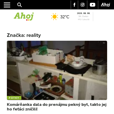
2026. 08. 08.
32°C
SK: Oskár
HU: László
MESTO
Značka:
reality
REGIÓN
ŠPORT
KULTÚRA
FOTKY
VIDEO
MIX
FOTKY
Komárňanka dala do prenájmu pekný byt, takto jej
ho feťáci zničili!