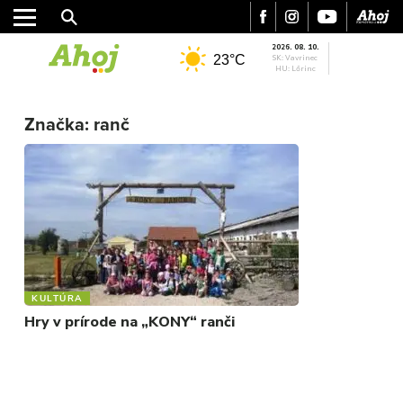
2026. 08. 10.
23°C
SK: Vavrinec
HU: Lőrinc
MESTO
Značka:
ranč
REGIÓN
ŠPORT
KULTÚRA
FOTKY
VIDEO
MIX
KULTÚRA
Hry v prírode na „KONY“ ranči