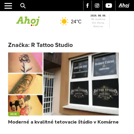
2026. 08. 06.
SK: Jozefína
24°C
HU: Berta,
Bettina
MESTO
Značka:
R Tattoo Studio
REGIÓN
ŠPORT
KULTÚRA
FOTKY
VIDEO
MIX
MIX
Moderné a kvalitné tetovacie štúdio v Komárne