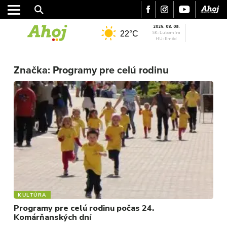
2026. 08. 09.
22°C
SK: Ľubomíra
HU: Emőd
MESTO
Značka:
Programy pre celú rodinu
REGIÓN
ŠPORT
KULTÚRA
FOTKY
VIDEO
MIX
KULTÚRA
Programy pre celú rodinu počas 24.
Komárňanských dní