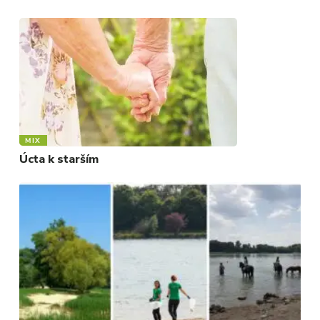
MIX
Úcta k starším