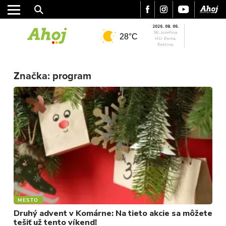
2026. 08. 06.
SK: Jozefína
28°C
HU: Berta,
Bettina
Značka:
program
MESTO
REGIÓN
ŠPORT
KULTÚRA
FOTKY
VIDEO
MIX
MESTO
Druhý advent v Komárne: Na tieto akcie sa môžete
tešiť už tento víkend!