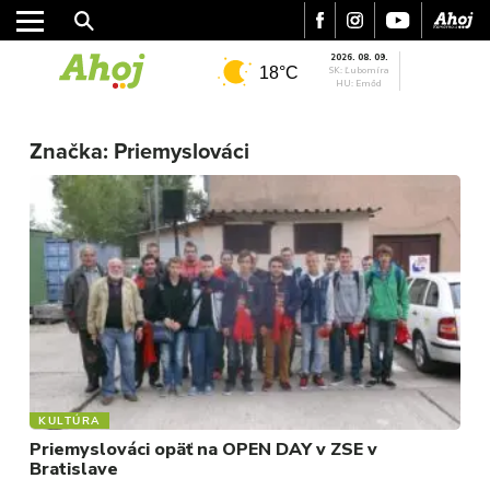
2026. 08. 09.
18°C
SK: Ľubomíra
HU: Emőd
MESTO
Značka:
Priemyslováci
REGIÓN
ŠPORT
KULTÚRA
FOTKY
VIDEO
MIX
KULTÚRA
Priemyslováci opäť na OPEN DAY v ZSE v
Bratislave