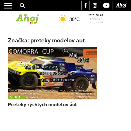
2026. 08. 08.
30°C
SK: Oskár
HU: László
MESTO
Značka:
preteky modelov aut
REGIÓN
ŠPORT
KULTÚRA
FOTKY
VIDEO
MIX
ŠPORT
Preteky rýchlych modelov áut