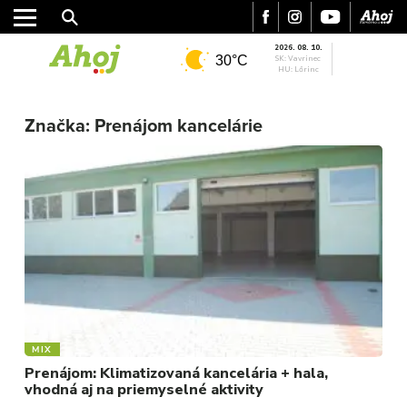
2026. 08. 10.
30°C
SK: Vavrinec
HU: Lőrinc
MESTO
Značka:
Prenájom kancelárie
REGIÓN
ŠPORT
KULTÚRA
FOTKY
VIDEO
MIX
MIX
Prenájom: Klimatizovaná kancelária + hala,
vhodná aj na priemyselné aktivity