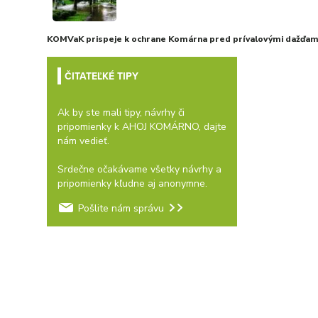
KOMVaK prispeje k ochrane Komárna pred prívalovými dažďami
ČITATEĽKÉ TIPY
Ak by ste mali tipy, návrhy či
pripomienky k AHOJ KOMÁRNO, dajte
nám vedieť.
Srdečne očakávame všetky návrhy a
pripomienky kľudne aj anonymne.
Pošlite nám správu