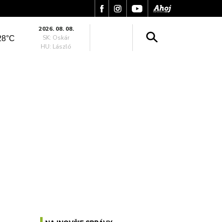
2026. 08. 08.
SK: Oskár
28°C
HU: László