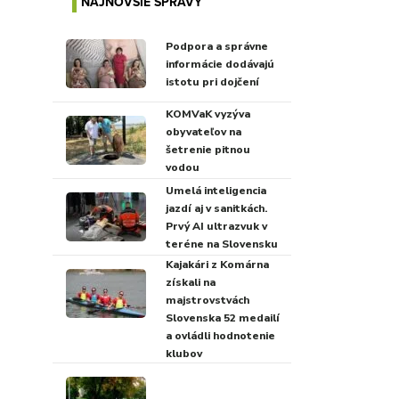
NAJNOVŠIE SPRÁVY
Podpora a správne
informácie dodávajú
istotu pri dojčení
KOMVaK vyzýva
obyvateľov na
šetrenie pitnou
vodou
Umelá inteligencia
jazdí aj v sanitkách.
Prvý AI ultrazvuk v
teréne na Slovensku
Kajakári z Komárna
získali na
majstrovstvách
Slovenska 52 medailí
a ovládli hodnotenie
klubov