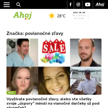
2026. 08. 09.
28°C
SK: Ľubomíra
HU: Emőd
MESTO
REGIÓN
Značka:
povianočné zľavy
ŠPORT
KULTÚRA
FOTKY
VIDEO
MIX
MIX
Využívate povianočné zľavy, alebo ste všetky
svoje „úspory“ minuli na vianočné darčeky už pod
stromček?