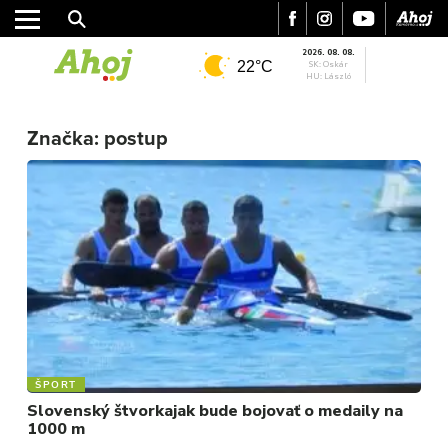
2026. 08. 08.
22°C
SK: Oskár
HU: László
MESTO
REGIÓN
Značka:
postup
ŠPORT
KULTÚRA
FOTKY
VIDEO
MIX
ŠPORT
Slovenský štvorkajak bude bojovať o medaily na
1000 m