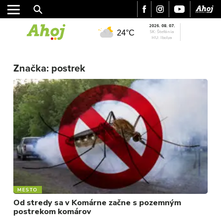
2026. 08. 07.
24°C
SK: Štefánia
HU: Ibolya
Značka:
postrek
MESTO
REGIÓN
ŠPORT
KULTÚRA
FOTKY
VIDEO
MIX
MESTO
Od stredy sa v Komárne začne s pozemným
postrekom komárov