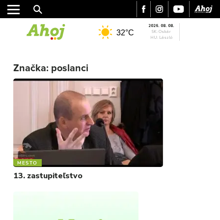
2026. 08. 08.
32°C
SK: Oskár
HU: László
Značka:
poslanci
MESTO
REGIÓN
ŠPORT
KULTÚRA
FOTKY
VIDEO
MIX
MESTO
13. zastupiteľstvo