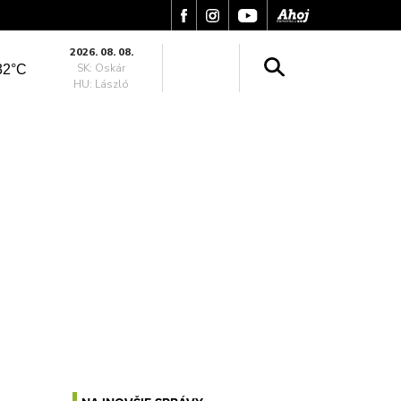
2026. 08. 08.
SK: Oskár
32°C
HU: László