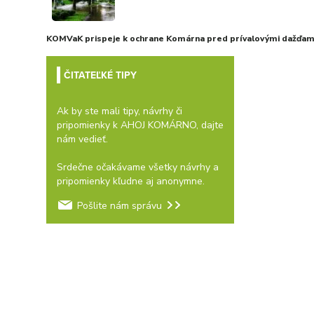
KOMVaK prispeje k ochrane Komárna pred prívalovými dažďami
ČITATEĽKÉ TIPY
Ak by ste mali tipy, návrhy či
pripomienky k AHOJ KOMÁRNO, dajte
nám vedieť.
Srdečne očakávame všetky návrhy a
pripomienky kľudne aj anonymne.
Pošlite nám správu