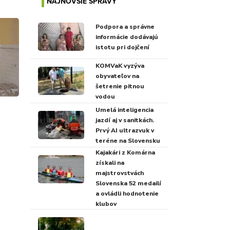
NAJNOVŠIE SPRÁVY
Podpora a správne
informácie dodávajú
istotu pri dojčení
KOMVaK vyzýva
obyvateľov na
šetrenie pitnou
vodou
Umelá inteligencia
jazdí aj v sanitkách.
Prvý AI ultrazvuk v
teréne na Slovensku
Kajakári z Komárna
získali na
majstrovstvách
Slovenska 52 medailí
a ovládli hodnotenie
klubov